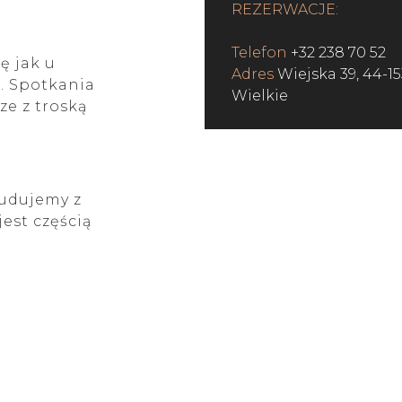
REZERWACJE:
Telefon
+32 238 70 52
ę jak u
Adres
Wiejska 39, 44-1
h. Spotkania
Wielkie
ze z troską
budujemy z
jest częścią