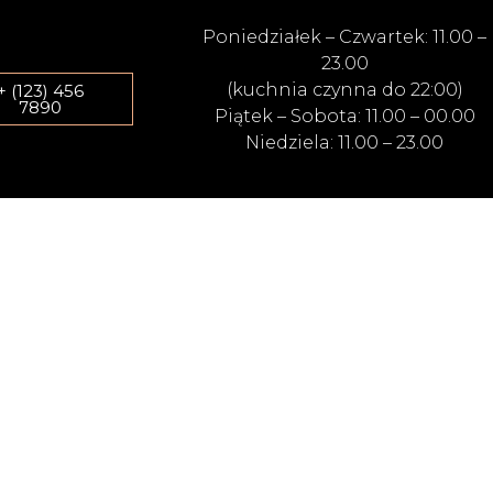
Poniedziałek – Czwartek: 11.00 –
23.00
(kuchnia czynna do 22:00)
+ (123) 456
7890
Piątek – Sobota: 11.00 – 00.00
Niedziela: 11.00 – 23.00