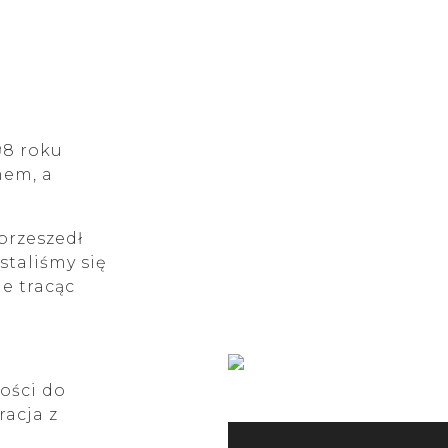
998 roku
mem, a
 przeszedł
staliśmy się
ie tracąc
ości do
racja z